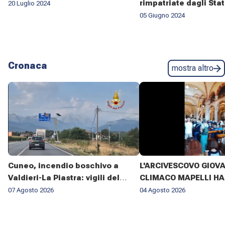
rimpatriate dagli Stat
20 Luglio 2024
05 Giugno 2024
Cronaca
mostra altro
Cuneo, incendio boschivo a
L'ARCIVESCOVO GIOV
Valdieri-La Piastra: vigili del
CLIMACO MAPELLI HA
fuoco al lavoro da sette giorni
PRESENZIATO AL FUN
07 Agosto 2026
04 Agosto 2026
DON ANTONIO MAZZI 
BASILICA DI SANT'AM