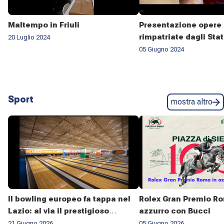
Maltempo in Friuli
Presentazione opere 
rimpatriate dagli Stat
20 Luglio 2024
05 Giugno 2024
Sport
mostra altro
Il bowling europeo fa tappa nel
Rolex Gran Premio Ro
Lazio: al via il prestigioso
azzurro con Bucci
campionato ESBC 2026
21 Giugno 2026
05 Giugno 2026