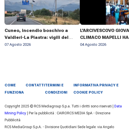
Cuneo, incendio boschivo a
L'ARCIVESCOVO GIOV
Valdieri-La Piastra: vigili del
CLIMACO MAPELLI HA
fuoco al lavoro da sette giorni
PRESENZIATO AL FUN
07 Agosto 2026
04 Agosto 2026
DON ANTONIO MAZZI 
BASILICA DI SANT'AM
MILANO IL 3 AGOSTO 2
COME
CONTATTI
TERMINI E
INFORMATIVA PRIVACY E
FUNZIONA
CONDIZIONI
COOKIE POLICY
Copyright 2025 © RCS Mediagroup S.p.a. Tutti i diritti sono riservati |
Data
Mining Policy
| Per la pubblicità : CAIRORCS MEDIA SpA - Direzione
Pubblicità
RCS MediaGroup S.p.A. - Divisione Quotidiani Sede legale: via Angelo