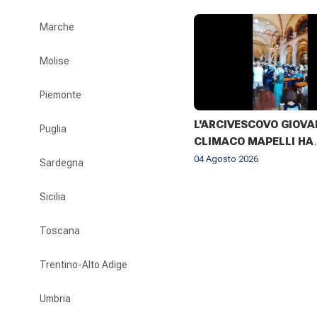
Marche
Molise
Piemonte
L'ARCIVESCOVO GIOVA
Puglia
CLIMACO MAPELLI HA
PRESENZIATO AL FUNE
04 Agosto 2026
Sardegna
DON ANTONIO MAZZI 
BASILICA DI SANT'AM
Sicilia
MILANO IL 3 AGOSTO 2
Toscana
Trentino-Alto Adige
Umbria