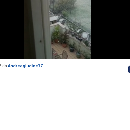
2
da
Andreagiudice77
.