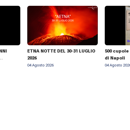
NNI
ETNA NOTTE DEL 30-31 LUGLIO
500 cupole 
2026
di Napoli
RALE DI
04 Agosto 2026
04 Agosto 202
NELLA
BROGIO A
026 ✨