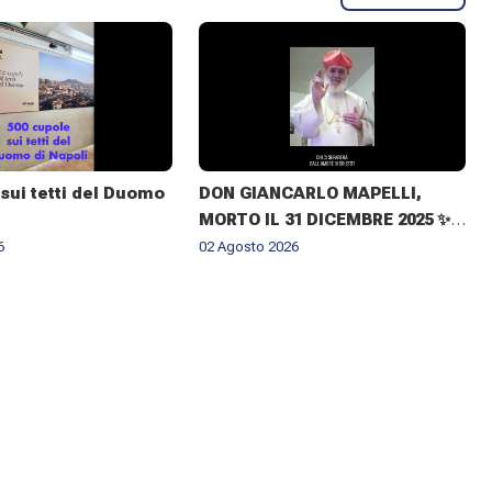
sui tetti del Duomo
DON GIANCARLO MAPELLI,
MORTO IL 31 DICEMBRE 2025 ✨
IL RICORDO DEL CUGINO
6
02 Agosto 2026
ARCIVESCOVO MONSIGNOR ✝️
GIOVANNI CLIMACO MAPELLI E
IL CONFERIMENTO DELLA
CROCE DI ARCHIMANDRITA AD
HONOREM ✨