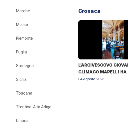
Cronaca
Marche
Molise
Piemonte
Puglia
L'ARCIVESCOVO GIOVA
Sardegna
CLIMACO MAPELLI HA
PRESENZIATO AL FUNE
04 Agosto 2026
Sicilia
DON ANTONIO MAZZI 
BASILICA DI SANT'AM
Toscana
MILANO IL 3 AGOSTO 2
Trentino-Alto Adige
Umbria