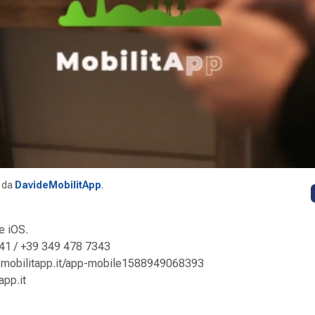
da
DavideMobilitApp
.
e iOS.
41 / +39 349 478 7343
nfo.mobilitapp.it/app-mobile1588949068393
app.it