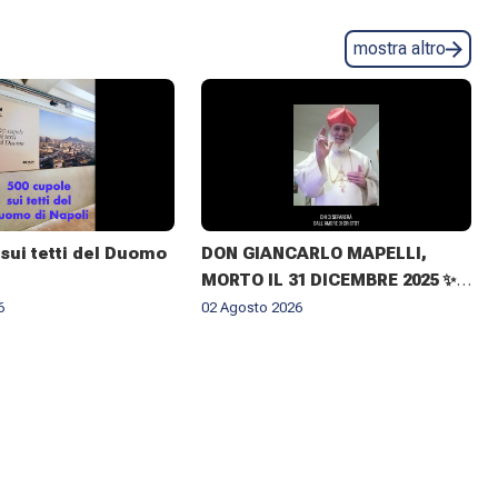
mostra altro
sui tetti del Duomo
DON GIANCARLO MAPELLI,
MORTO IL 31 DICEMBRE 2025 ✨
IL RICORDO DEL CUGINO
6
02 Agosto 2026
ARCIVESCOVO MONSIGNOR ✝️
GIOVANNI CLIMACO MAPELLI E
IL CONFERIMENTO DELLA
CROCE DI ARCHIMANDRITA AD
HONOREM ✨