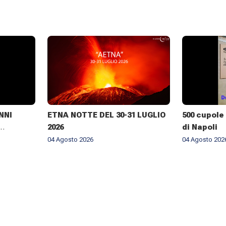
NNI
ETNA NOTTE DEL 30-31 LUGLIO
500 cupole 
2026
di Napoli
RALE DI
04 Agosto 2026
04 Agosto 202
NELLA
BROGIO A
026 ✨