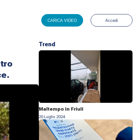
CARICA VIDEO
Accedi
Trend
etro
ce.
Maltempo in Friuli
20 Luglio 2024