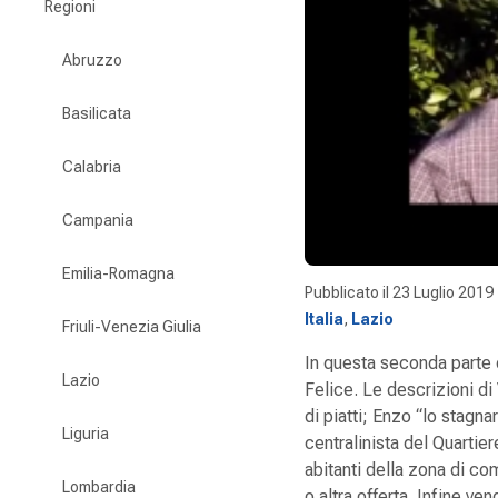
Regioni
Abruzzo
Basilicata
Calabria
Campania
Emilia-Romagna
Pubblicato il
23 Luglio 2019
Italia
,
Lazio
Friuli-Venezia Giulia
In questa seconda parte de
Lazio
Felice. Le descrizioni di 
di piatti; Enzo “lo stagnar
Liguria
centralinista del Quartier
abitanti della zona di co
Lombardia
o altra offerta. Infine ve