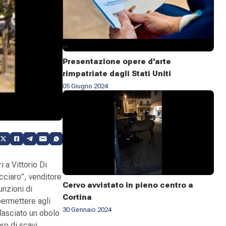
Presentazione opere d'arte
rimpatriate dagli Stati Uniti
05 Giugno 2024
i a Vittorio Di
occiaro”, venditore
Cervo avvistato in pieno centro a
funzioni di
Cortina
 permettere agli
30 Gennaio 2024
 lasciato un obolo
oro di scavi