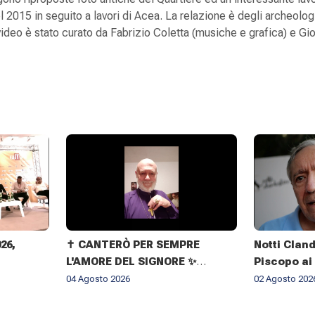
el 2015 in seguito a lavori di Acea. La relazione è degli archeolog
deo è stato curato da Fabrizio Coletta (musiche e grafica) e Gi
026,
✝️ CANTERÒ PER SEMPRE
Notti Cland
L'AMORE DEL SIGNORE ✨
Piscopo ai
IMMAGINI DELLA VITA
il rispetto
04 Agosto 2026
02 Agosto 202
DELL'ARCIVESCOVO GIOVANNI
CLIMACO MAPELLI