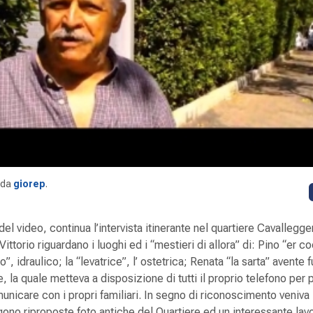
da
giorep
.
l video, continua l’intervista itinerante nel quartiere Cavallegger
Vittorio riguardano i luoghi ed i “mestieri di allora” di: Pino “er c
o”, idraulico; la “levatrice”, l’ ostetrica; Renata “la sarta” avente 
e, la quale metteva a disposizione di tutti il proprio telefono per
municare con i propri familiari. In segno di riconoscimento veniva
ngono riproposte foto antiche del Quartiere ed un interessante lav