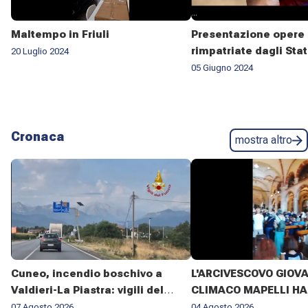
Maltempo in Friuli
Presentazione opere 
rimpatriate dagli Stat
20 Luglio 2024
05 Giugno 2024
Cronaca
mostra altro
Cuneo, incendio boschivo a
L'ARCIVESCOVO GIOV
Valdieri-La Piastra: vigili del
CLIMACO MAPELLI HA
fuoco al lavoro da sette giorni
PRESENZIATO AL FUN
07 Agosto 2026
04 Agosto 2026