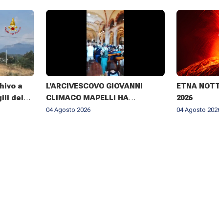
hivo a
L'ARCIVESCOVO GIOVANNI
ETNA NOTTE
ili del
CLIMACO MAPELLI HA
2026
te giorni
PRESENZIATO AL FUNERALE DI
04 Agosto 2026
04 Agosto 202
DON ANTONIO MAZZI NELLA
BASILICA DI SANT'AMBROGIO A
MILANO IL 3 AGOSTO 2026 ✨