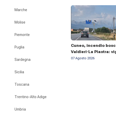
Marche
Molise
Piemonte
Cuneo, incendio bosc
Puglia
Valdieri-La Piastra: vig
fuoco al lavoro da set
07 Agosto 2026
Sardegna
Sicilia
Toscana
Trentino-Alto Adige
Umbria