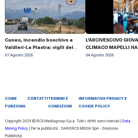
Cuneo, incendio boschivo a
L'ARCIVESCOVO GIOV
Valdieri-La Piastra: vigili del
CLIMACO MAPELLI HA
fuoco al lavoro da sette giorni
PRESENZIATO AL FUN
07 Agosto 2026
04 Agosto 2026
DON ANTONIO MAZZI 
BASILICA DI SANT'AM
MILANO IL 3 AGOSTO 2
COME
CONTATTI
TERMINI E
INFORMATIVA PRIVACY E
FUNZIONA
CONDIZIONI
COOKIE POLICY
Copyright 2025 © RCS Mediagroup S.p.a. Tutti i diritti sono riservati |
Data
Mining Policy
| Per la pubblicità : CAIRORCS MEDIA SpA - Direzione
Pubblicità