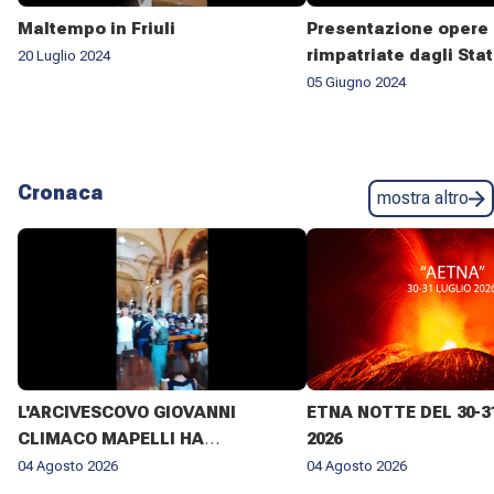
Maltempo in Friuli
Presentazione opere 
rimpatriate dagli Stat
20 Luglio 2024
05 Giugno 2024
Cronaca
mostra altro
L'ARCIVESCOVO GIOVANNI
ETNA NOTTE DEL 30-3
CLIMACO MAPELLI HA
2026
PRESENZIATO AL FUNERALE DI
04 Agosto 2026
04 Agosto 2026
DON ANTONIO MAZZI NELLA