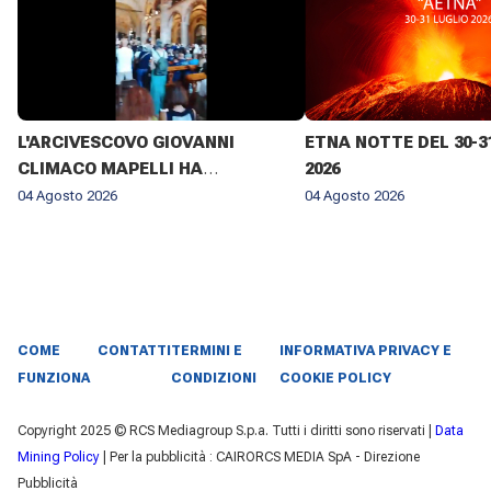
L'ARCIVESCOVO GIOVANNI
ETNA NOTTE DEL 30-3
CLIMACO MAPELLI HA
2026
PRESENZIATO AL FUNERALE DI
04 Agosto 2026
04 Agosto 2026
DON ANTONIO MAZZI NELLA
BASILICA DI SANT'AMBROGIO A
MILANO IL 3 AGOSTO 2026 ✨
COME
CONTATTI
TERMINI E
INFORMATIVA PRIVACY E
FUNZIONA
CONDIZIONI
COOKIE POLICY
Copyright 2025 © RCS Mediagroup S.p.a. Tutti i diritti sono riservati |
Data
Mining Policy
| Per la pubblicità : CAIRORCS MEDIA SpA - Direzione
Pubblicità