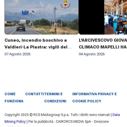
Cuneo, incendio boschivo a
L'ARCIVESCOVO GIOV
Valdieri-La Piastra: vigili del
CLIMACO MAPELLI HA
fuoco al lavoro da sette giorni
PRESENZIATO AL FUN
07 Agosto 2026
04 Agosto 2026
DON ANTONIO MAZZI 
BASILICA DI SANT'AM
MILANO IL 3 AGOSTO 2
COME
CONTATTI
TERMINI E
INFORMATIVA PRIVACY E
FUNZIONA
CONDIZIONI
COOKIE POLICY
Copyright 2025 © RCS Mediagroup S.p.a. Tutti i diritti sono riservati |
Data
Mining Policy
| Per la pubblicità : CAIRORCS MEDIA SpA - Direzione