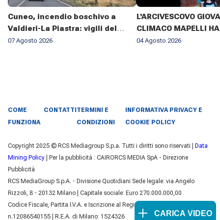
Cuneo, incendio boschivo a
L'ARCIVESCOVO GIOV
Valdieri-La Piastra: vigili del
CLIMACO MAPELLI HA
fuoco al lavoro da sette giorni
PRESENZIATO AL FUN
07 Agosto 2026
04 Agosto 2026
DON ANTONIO MAZZI 
BASILICA DI SANT'AM
MILANO IL 3 AGOSTO 2
COME
CONTATTI
TERMINI E
INFORMATIVA PRIVACY E
FUNZIONA
CONDIZIONI
COOKIE POLICY
Copyright 2025 © RCS Mediagroup S.p.a. Tutti i diritti sono riservati |
Data
Mining Policy
| Per la pubblicità : CAIRORCS MEDIA SpA - Direzione
Pubblicità
RCS MediaGroup S.p.A. - Divisione Quotidiani Sede legale: via Angelo
Rizzoli, 8 - 20132 Milano | Capitale sociale: Euro 270.000.000,00
Codice Fiscale, Partita I.V.A. e Iscrizione al Registro delle Imprese di Milano
CARICA VIDEO
n.12086540155 | R.E.A. di Milano: 1524326