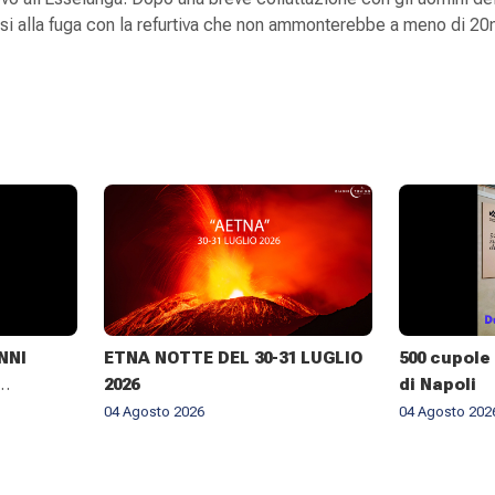
arsi alla fuga con la refurtiva che non ammonterebbe a meno di 20
NNI
ETNA NOTTE DEL 30-31 LUGLIO
500 cupole 
2026
di Napoli
RALE DI
04 Agosto 2026
04 Agosto 202
NELLA
BROGIO A
026 ✨