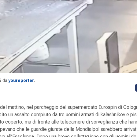
9
da
youreporter
.
 del mattino, nel parcheggio del supermercato Eurospin di Col
bito un assalto compiuto da tre uomini armati di kalashnikov e pist
o coperto, ma di fronte alle telecamere di sorveglianza che han
sapevano che le guardie giurate della Mondialpol sarebbero arrivati
ievo all’Esselunga. Dopo una breve colluttazione con gli uomini de