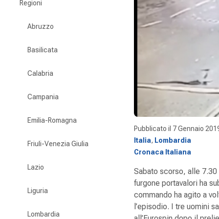
Regioni
Abruzzo
Basilicata
Calabria
Campania
Emilia-Romagna
Pubblicato il
7 Gennaio 201
Italia
,
Lombardia
Friuli-Venezia Giulia
Cronaca Italiana
Lazio
Sabato scorso, alle 7.30
furgone portavalori ha su
Liguria
commando ha agito a volt
l’episodio. I tre uomini 
Lombardia
all’Eurospin dopo il prel