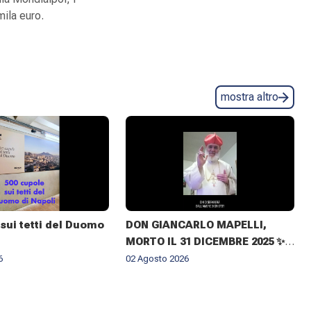
mila euro.
mostra altro
sui tetti del Duomo
DON GIANCARLO MAPELLI,
MORTO IL 31 DICEMBRE 2025 ✨
IL RICORDO DEL CUGINO
6
02 Agosto 2026
ARCIVESCOVO MONSIGNOR ✝️
GIOVANNI CLIMACO MAPELLI E
IL CONFERIMENTO DELLA