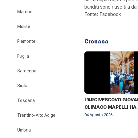
banditi sono riusciti a d
Marche
Fonte: Facebook
Molise
Cronaca
Piemonte
Puglia
Sardegna
Sicilia
L'ARCIVESCOVO GIOVA
Toscana
CLIMACO MAPELLI HA
PRESENZIATO AL FUNE
04 Agosto 2026
Trentino-Alto Adige
DON ANTONIO MAZZI 
BASILICA DI SANT'AM
Umbria
MILANO IL 3 AGOSTO 2