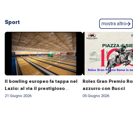
Sport
mostra altro
Il bowling europeo fa tappa nel
Rolex Gran Premio Ro
Lazio: al via il prestigioso
azzurro con Bucci
campionato ESBC 2026
21 Giugno 2026
05 Giugno 2026