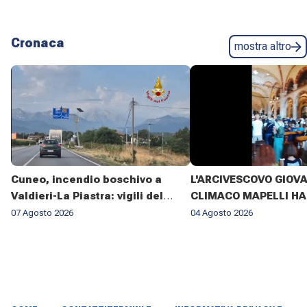
Cronaca
mostra altro
Cuneo, incendio boschivo a
L'ARCIVESCOVO GIOV
Valdieri-La Piastra: vigili del
CLIMACO MAPELLI HA
fuoco al lavoro da sette giorni
PRESENZIATO AL FUN
07 Agosto 2026
04 Agosto 2026
DON ANTONIO MAZZI 
BASILICA DI SANT'AM
MILANO IL 3 AGOSTO 2