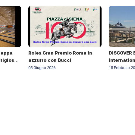
 tappa
Rolex Gran Premio Roma in
DISCOVER 
stigioso
azzurro con Bucci
Internatio
6
05 Giugno 2026
15 Febbraio 2