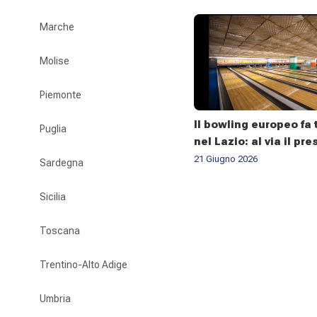
Marche
Molise
Piemonte
Il bowling europeo fa
Puglia
nel Lazio: al via il pre
campionato ESBC 202
21 Giugno 2026
Sardegna
Sicilia
Toscana
Trentino-Alto Adige
Umbria