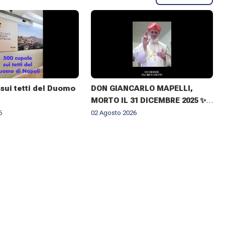
sui tetti del Duomo
DON GIANCARLO MAPELLI,
MORTO IL 31 DICEMBRE 2025 ✨
IL RICORDO DEL CUGINO
6
02 Agosto 2026
ARCIVESCOVO MONSIGNOR ✝️
GIOVANNI CLIMACO MAPELLI E
IL CONFERIMENTO DELLA
CROCE DI ARCHIMANDRITA AD
HONOREM ✨