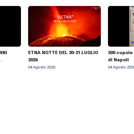
NNI
ETNA NOTTE DEL 30-31 LUGLIO
500 cupole 
2026
di Napoli
RALE DI
04 Agosto 2026
04 Agosto 202
NELLA
BROGIO A
026 ✨