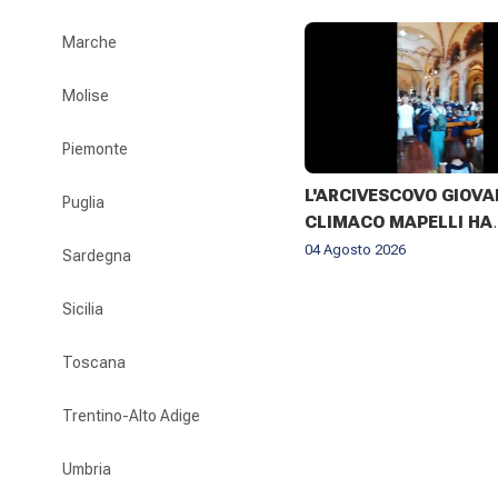
Marche
Molise
Piemonte
L'ARCIVESCOVO GIOVA
Puglia
CLIMACO MAPELLI HA
PRESENZIATO AL FUNE
04 Agosto 2026
Sardegna
DON ANTONIO MAZZI 
BASILICA DI SANT'AM
Sicilia
MILANO IL 3 AGOSTO 2
Toscana
Trentino-Alto Adige
Umbria