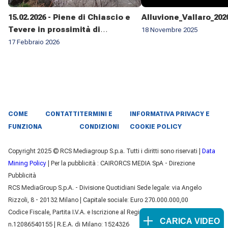
15.02.2026 - Piene di Chiascio e
Alluvione_Vallaro_202
Tevere in prossimità di
18 Novembre 2025
Pontenuovo di Torgiano
17 Febbraio 2026
COME
CONTATTI
TERMINI E
INFORMATIVA PRIVACY E
FUNZIONA
CONDIZIONI
COOKIE POLICY
Copyright 2025 © RCS Mediagroup S.p.a. Tutti i diritti sono riservati |
Data
Mining Policy
| Per la pubblicità : CAIRORCS MEDIA SpA - Direzione
Pubblicità
RCS MediaGroup S.p.A. - Divisione Quotidiani Sede legale: via Angelo
Rizzoli, 8 - 20132 Milano | Capitale sociale: Euro 270.000.000,00
Codice Fiscale, Partita I.V.A. e Iscrizione al Registro delle Imprese di Milano
CARICA VIDEO
n.12086540155 | R.E.A. di Milano: 1524326