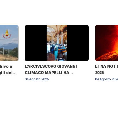
hivo a
L'ARCIVESCOVO GIOVANNI
ETNA NOTTE
ili del
CLIMACO MAPELLI HA
2026
te giorni
PRESENZIATO AL FUNERALE DI
04 Agosto 2026
04 Agosto 202
DON ANTONIO MAZZI NELLA
BASILICA DI SANT'AMBROGIO A
MILANO IL 3 AGOSTO 2026 ✨