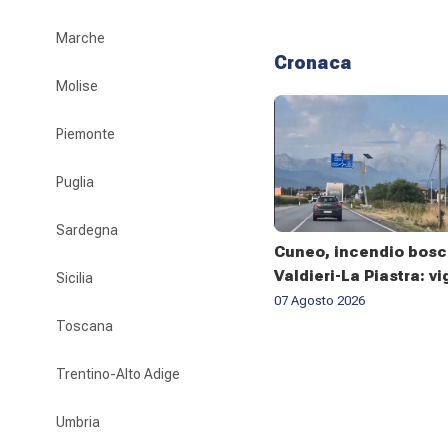
Marche
Cronaca
Molise
Piemonte
Puglia
Sardegna
Cuneo, incendio bosc
Valdieri-La Piastra: vig
Sicilia
fuoco al lavoro da set
07 Agosto 2026
Toscana
Trentino-Alto Adige
Umbria