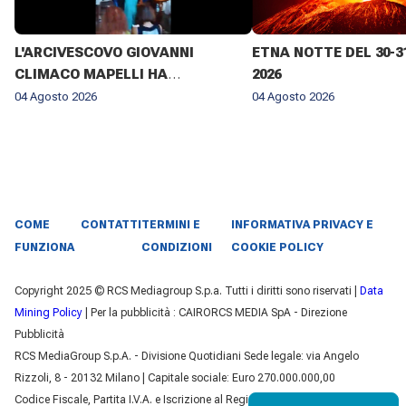
L'ARCIVESCOVO GIOVANNI
ETNA NOTTE DEL 30-3
CLIMACO MAPELLI HA
2026
PRESENZIATO AL FUNERALE DI
04 Agosto 2026
04 Agosto 2026
DON ANTONIO MAZZI NELLA
BASILICA DI SANT'AMBROGIO A
MILANO IL 3 AGOSTO 2026 ✨
COME
CONTATTI
TERMINI E
INFORMATIVA PRIVACY E
FUNZIONA
CONDIZIONI
COOKIE POLICY
Copyright 2025 © RCS Mediagroup S.p.a. Tutti i diritti sono riservati |
Data
Mining Policy
| Per la pubblicità : CAIRORCS MEDIA SpA - Direzione
Pubblicità
RCS MediaGroup S.p.A. - Divisione Quotidiani Sede legale: via Angelo
Rizzoli, 8 - 20132 Milano | Capitale sociale: Euro 270.000.000,00
Codice Fiscale, Partita I.V.A. e Iscrizione al Registro delle Imprese di Milano