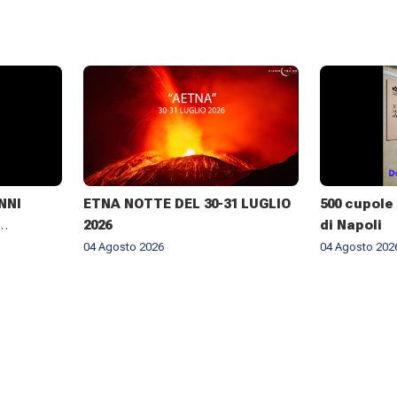
NNI
ETNA NOTTE DEL 30-31 LUGLIO
500 cupole 
2026
di Napoli
RALE DI
04 Agosto 2026
04 Agosto 202
NELLA
BROGIO A
026 ✨