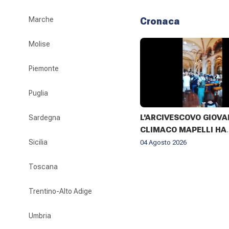
Marche
Cronaca
Molise
Piemonte
Puglia
L'ARCIVESCOVO GIOVA
Sardegna
CLIMACO MAPELLI HA
PRESENZIATO AL FUNE
Sicilia
04 Agosto 2026
DON ANTONIO MAZZI 
BASILICA DI SANT'AM
Toscana
MILANO IL 3 AGOSTO 2
Trentino-Alto Adige
Umbria