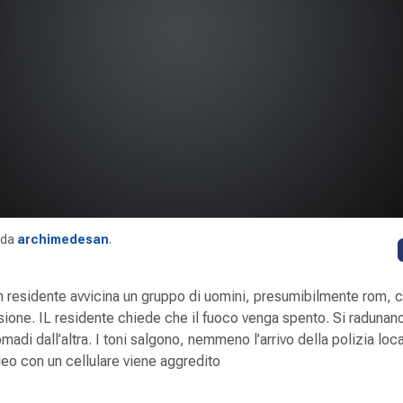
da
archimedesan
.
 residente avvicina un gruppo di uomini, presumibilmente rom, 
ione. IL residente chiede che il fuoco venga spento. Si radunano
madi dall’altra. I toni salgono, nemmeno l’arrivo della polizia loca
ideo con un cellulare viene aggredito