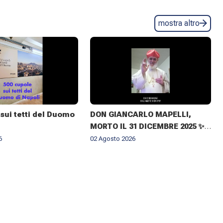
mostra altro
sui tetti del Duomo
DON GIANCARLO MAPELLI,
MORTO IL 31 DICEMBRE 2025 ✨
IL RICORDO DEL CUGINO
6
02 Agosto 2026
ARCIVESCOVO MONSIGNOR ✝️
GIOVANNI CLIMACO MAPELLI E
IL CONFERIMENTO DELLA
CROCE DI ARCHIMANDRITA AD
HONOREM ✨