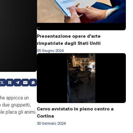
Presentazione opere d'arte
rimpatriate dagli Stati Uniti
05 Giugno 2024
che appicca un
 due gruppetti,
Cervo avvistato in pieno centro a
le placa gli animi.
Cortina
30 Gennaio 2024