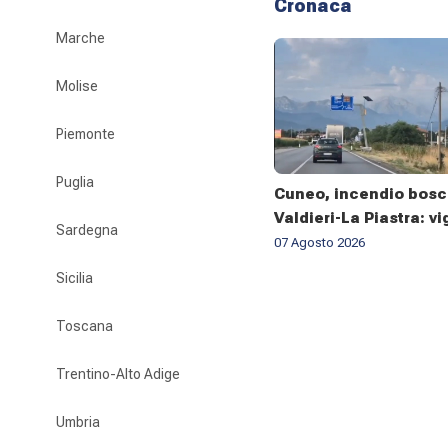
Cronaca
Marche
Molise
Piemonte
Puglia
Cuneo, incendio bosc
Valdieri-La Piastra: vig
Sardegna
fuoco al lavoro da set
07 Agosto 2026
Sicilia
Toscana
Trentino-Alto Adige
Umbria