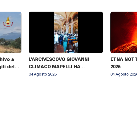
hivo a
L'ARCIVESCOVO GIOVANNI
ETNA NOTTE
ili del
CLIMACO MAPELLI HA
2026
te giorni
PRESENZIATO AL FUNERALE DI
04 Agosto 2026
04 Agosto 202
DON ANTONIO MAZZI NELLA
BASILICA DI SANT'AMBROGIO A
MILANO IL 3 AGOSTO 2026 ✨