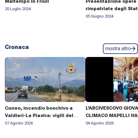
Maltempo in Friuli
Presentazione opere 
rimpatriate dagli Stat
20 Luglio 2024
05 Giugno 2024
Cronaca
mostra altro
Cuneo, incendio boschivo a
L'ARCIVESCOVO GIOV
Valdieri-La Piastra: vigili del
CLIMACO MAPELLI HA
fuoco al lavoro da sette giorni
PRESENZIATO AL FUN
07 Agosto 2026
04 Agosto 2026
DON ANTONIO MAZZI 
BASILICA DI SANT'AM