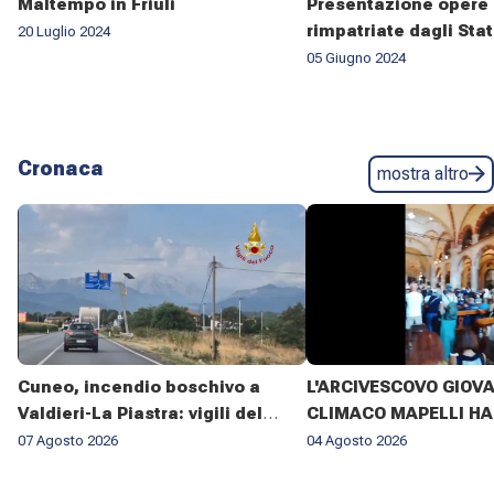
Maltempo in Friuli
Presentazione opere 
rimpatriate dagli Stat
20 Luglio 2024
05 Giugno 2024
Cronaca
mostra altro
Cuneo, incendio boschivo a
L'ARCIVESCOVO GIOV
Valdieri-La Piastra: vigili del
CLIMACO MAPELLI HA
fuoco al lavoro da sette giorni
PRESENZIATO AL FUN
07 Agosto 2026
04 Agosto 2026
DON ANTONIO MAZZI 
BASILICA DI SANT'AM